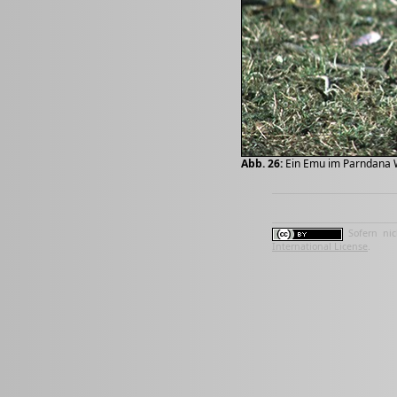
Abb. 26:
Ein Emu im Parndana Wi
Sofern nic
International License
.