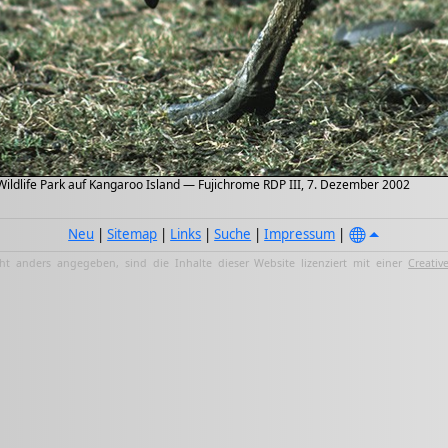
ldlife Park auf Kangaroo Island — Fujichrome RDP III, 7. Dezember 2002
Neu
|
Sitemap
|
Links
|
Suche
|
Impressum
|
ht anders angegeben, sind die Inhalte dieser Website lizenziert mit einer
Creativ