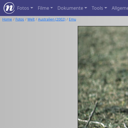
Fotos
Filme
Dokumente
Tools
Allgem
Home
Fotos
Welt
Australien (2002)
Emu