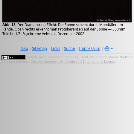
Abb. 18:
Der Diamantring-Effekt: Die Sonne scheint durch Mondtäler am
Rande. Oben rechts erkennt man Protuberanzen auf der Sonne — 300mm
Tele bei f/8, Fujichrome Velvia, 4. Dezember 2002
Neu
|
Sitemap
|
Links
|
Suche
|
Impressum
|
Sofern nicht anders angegeben, sind die Inhalte dieser Website
lizenziert mit einer
Creative Commons Attribution 4.0 International License
.