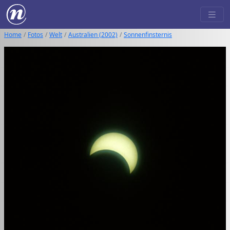
Home
Fotos
Welt
Australien (2002)
Sonnenfinsternis