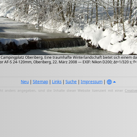
ampingplatz Oberiberg. Eine traumhafte Winterlandschaft bietet sich einem da
or AF-S 24-120mm, Oberiberg, 22. März 2008 — EXIF: Nikon D200; Δt=1/320 s; f=
Neu
|
Sitemap
|
Links
|
Suche
|
Impressum
|
ht anders angegeben, sind die Inhalte dieser Website lizenziert mit einer
Creativ