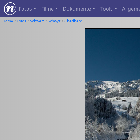
Fotos
Filme
Dokumente
Tools
Allgem
Home
Fotos
Schweiz
Schwyz
Oberiberg