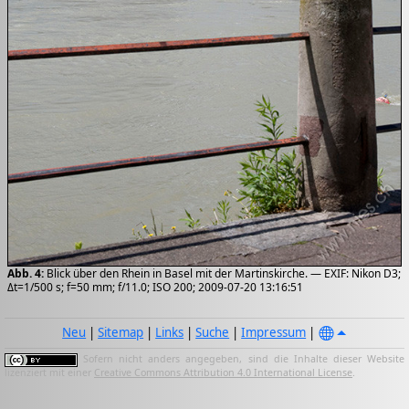
Abb. 4:
Blick über den Rhein in Basel mit der Martinskirche. — EXIF: Nikon D3;
Δt=1/500 s; f=50 mm; f/11.0; ISO 200; 2009-07-20 13:16:51
Neu
|
Sitemap
|
Links
|
Suche
|
Impressum
|
Sofern nicht anders angegeben, sind die Inhalte dieser Website
lizenziert mit einer
Creative Commons Attribution 4.0 International License
.