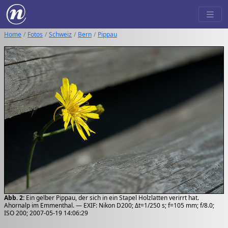
Home
Fotos
Schweiz
Bern
Pippau
Abb. 2:
Ein gelber Pippau, der sich in ein Stapel Holzlatten verirrt hat.
Ahornalp im Emmenthal. — EXIF: Nikon D200; Δt=1/250 s; f=105 mm; f/8.0;
ISO 200; 2007-05-19 14:06:29