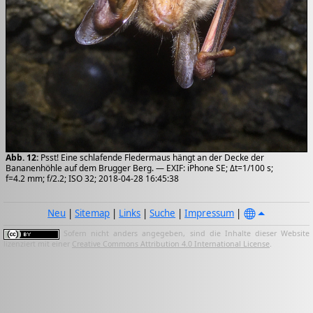
Abb. 12:
Psst! Eine schlafende Fledermaus hängt an der Decke der
Bananenhöhle auf dem Brugger Berg. — EXIF: iPhone SE; Δt=1/100 s;
f=4.2 mm; f/2.2; ISO 32; 2018-04-28 16:45:38
Neu
|
Sitemap
|
Links
|
Suche
|
Impressum
|
Sofern nicht anders angegeben, sind die Inhalte dieser Website
lizenziert mit einer
Creative Commons Attribution 4.0 International License
.