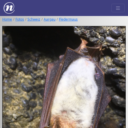
Home
Fotos
Schweiz
Aargau
Fledermaus