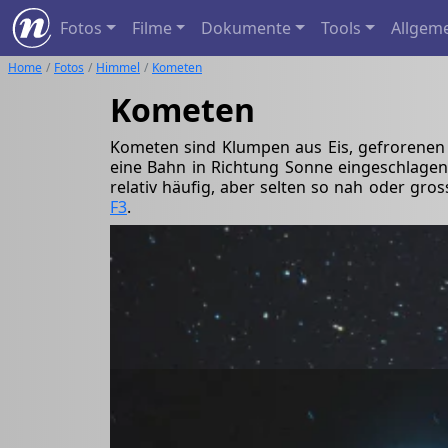
Fotos
Filme
Dokumente
Tools
Allgem
Home
Fotos
Himmel
Kometen
Kometen
Kometen sind Klumpen aus Eis, gefrorenen
eine Bahn in Richtung Sonne eingeschlage
relativ häufig, aber selten so nah oder gro
F3
.