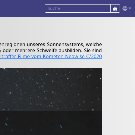
senregionen unseres Sonnensystems, welche
oder mehrere Schweife ausbilden. Sie sind
itraffer-Filme vom Kometen Neowise C/2020