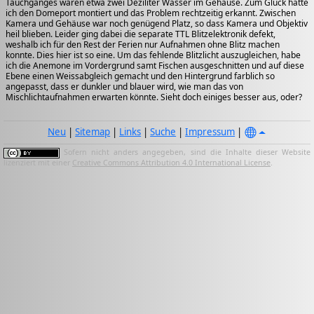
Tauchganges waren etwa zwei Deziliter Wasser im Gehäuse. Zum Glück hatte
ich den Domeport montiert und das Problem rechtzeitig erkannt. Zwischen
Kamera und Gehäuse war noch genügend Platz, so dass Kamera und Objektiv
heil blieben. Leider ging dabei die separate TTL Blitzelektronik defekt,
weshalb ich für den Rest der Ferien nur Aufnahmen ohne Blitz machen
konnte. Dies hier ist so eine. Um das fehlende Blitzlicht auszugleichen, habe
ich die Anemone im Vordergrund samt Fischen ausgeschnitten und auf diese
Ebene einen Weissabgleich gemacht und den Hintergrund farblich so
angepasst, dass er dunkler und blauer wird, wie man das von
Mischlichtaufnahmen erwarten könnte. Sieht doch einiges besser aus, oder?
Neu
|
Sitemap
|
Links
|
Suche
|
Impressum
|
Sofern nicht anders angegeben, sind die Inhalte dieser Website
lizenziert mit einer
Creative Commons Attribution 4.0 International License
.