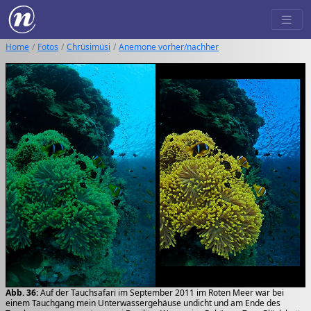
Home
Fotos
Chrüsimüsi
Anemone vorher/nachher
Abb. 36:
Auf der Tauchsafari im September 2011 im Roten Meer war bei
einem Tauchgang mein Unterwassergehäuse undicht und am Ende des