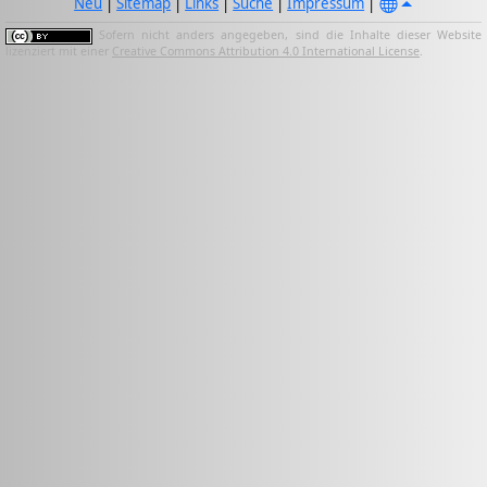
Neu
|
Sitemap
|
Links
|
Suche
|
Impressum
|
Sofern nicht anders angegeben, sind die Inhalte dieser Website
lizenziert mit einer
Creative Commons Attribution 4.0 International License
.