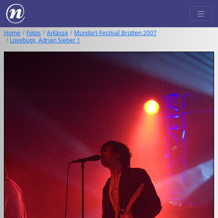
Home
Fotos
Anlässe
Mundart-Festival Brütten 2007
Lovebugs, Adrian Sieber 1