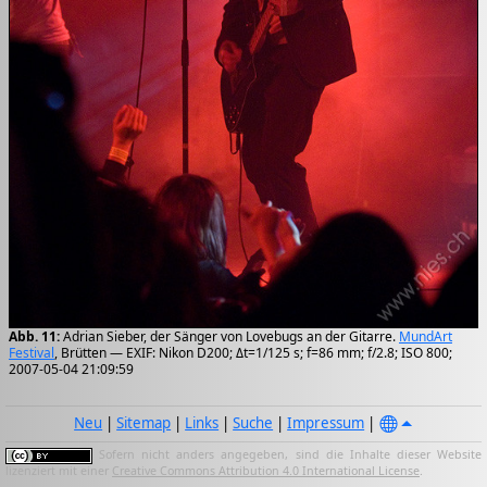
Abb. 11:
Adrian Sieber, der Sänger von Lovebugs an der Gitarre.
MundArt
Festival
, Brütten — EXIF: Nikon D200; Δt=1/125 s; f=86 mm; f/2.8; ISO 800;
2007-05-04 21:09:59
Neu
|
Sitemap
|
Links
|
Suche
|
Impressum
|
Sofern nicht anders angegeben, sind die Inhalte dieser Website
lizenziert mit einer
Creative Commons Attribution 4.0 International License
.