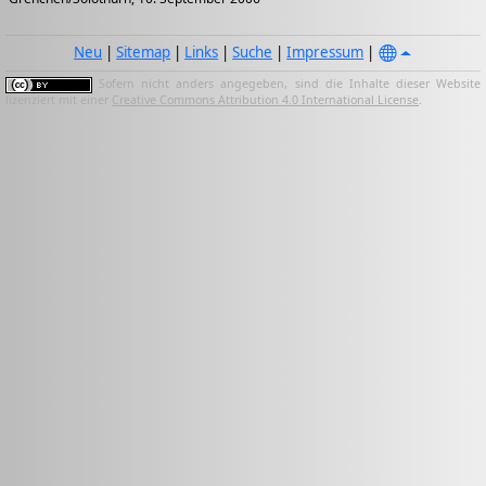
Neu
|
Sitemap
|
Links
|
Suche
|
Impressum
|
Sofern nicht anders angegeben, sind die Inhalte dieser Website
lizenziert mit einer
Creative Commons Attribution 4.0 International License
.