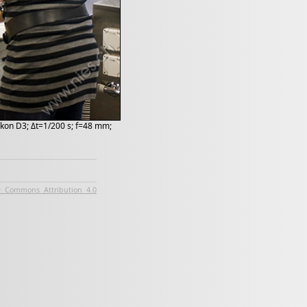
ikon D3; Δt=1/200 s; f=48 mm;
e Commons Attribution 4.0