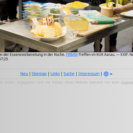
bei der Essensvorbereitung in der Küche.
FIRMM
-Treffen im KUK Aarau. — EXIF: N
57:25
Neu
|
Sitemap
|
Links
|
Suche
|
Impressum
|
ht anders angegeben, sind die Inhalte dieser Website lizenziert mit einer
Creativ