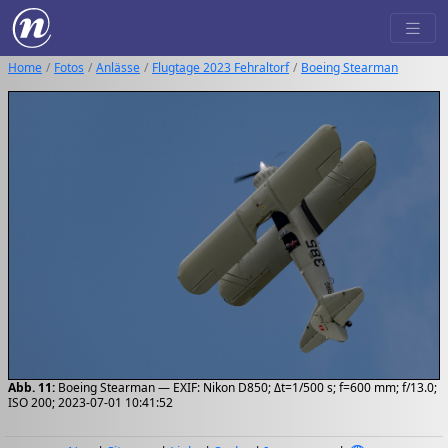
Home
Fotos
Anlässe
Flugtage 2023 Fehraltorf
Boeing Stearman
Abb. 11:
Boeing Stearman — EXIF: Nikon D850; Δt=1/500 s; f=600 mm; f/13.0;
ISO 200; 2023-07-01 10:41:52