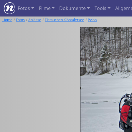
Fotos
Filme
Dokumente
Tools
Allgem
Home
Fotos
Anlässe
Eistauchen Klöntalersee
Pylon