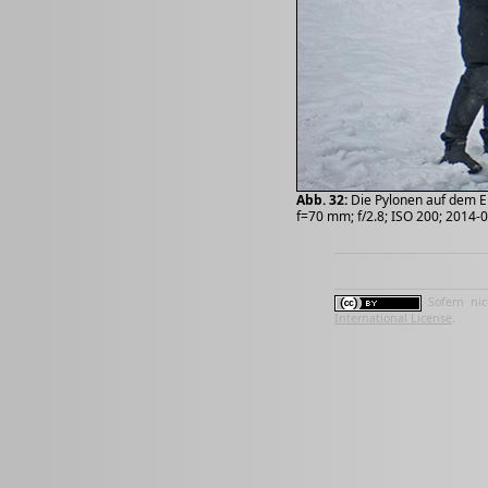
Abb. 32:
Die Pylonen auf dem E
f=70 mm; f/2.8; ISO 200; 2014-
Sofern nic
International License
.