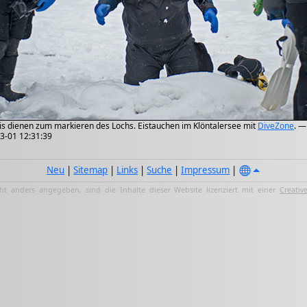
is dienen zum markieren des Lochs. Eistauchen im Klöntalersee mit
DiveZone
. —
03-01 12:31:39
Neu
|
Sitemap
|
Links
|
Suche
|
Impressum
|
ht anders angegeben, sind die Inhalte dieser Website lizenziert mit einer
Creativ