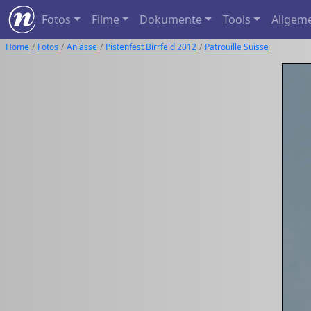
Fotos
Filme
Dokumente
Tools
Allgem
Home
Fotos
Anlässe
Pistenfest Birrfeld 2012
Patrouille Suisse