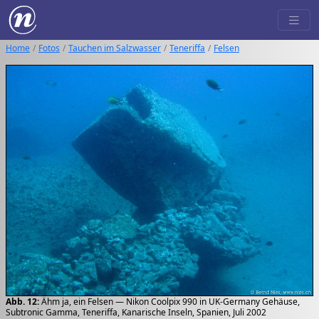
Home
Fotos
Tauchen im Salzwasser
Teneriffa
Felsen
Abb. 12:
Ähm ja, ein Felsen — Nikon Coolpix 990 in UK-Germany Gehäuse,
Subtronic Gamma, Teneriffa, Kanarische Inseln, Spanien, Juli 2002