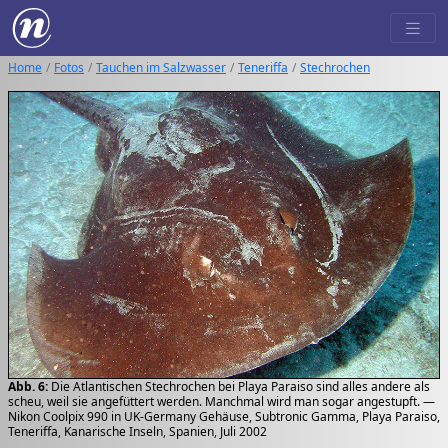
Home
Fotos
Tauchen im Salzwasser
Teneriffa
Stechrochen
Abb. 6:
Die Atlantischen Stechrochen bei Playa Paraiso sind alles andere als
scheu, weil sie angefüttert werden. Manchmal wird man sogar angestupft. —
Nikon Coolpix 990 in UK-Germany Gehäuse, Subtronic Gamma, Playa Paraiso,
Teneriffa, Kanarische Inseln, Spanien, Juli 2002