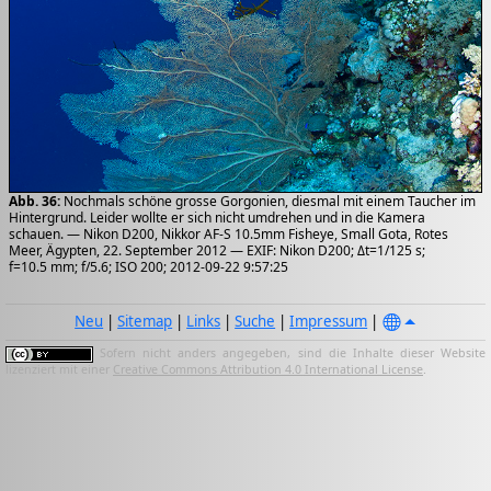
Abb. 36:
Nochmals schöne grosse Gorgonien, diesmal mit einem Taucher im
Hintergrund. Leider wollte er sich nicht umdrehen und in die Kamera
schauen. — Nikon D200, Nikkor AF-S 10.5mm Fisheye, Small Gota, Rotes
Meer, Ägypten, 22. September 2012 — EXIF: Nikon D200; Δt=1/125 s;
f=10.5 mm; f/5.6; ISO 200; 2012-09-22 9:57:25
Neu
|
Sitemap
|
Links
|
Suche
|
Impressum
|
Sofern nicht anders angegeben, sind die Inhalte dieser Website
lizenziert mit einer
Creative Commons Attribution 4.0 International License
.