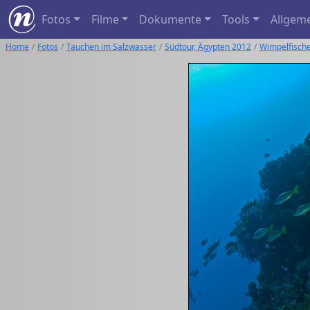
Fotos
Filme
Dokumente
Tools
Allgem
Home
Fotos
Tauchen im Salzwasser
Südtour, Ägypten 2012
Wimpelfisch