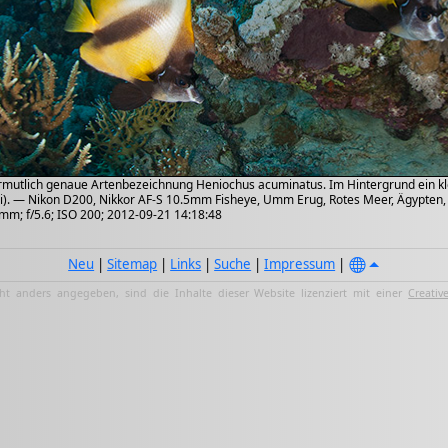
rmutlich genaue Artenbezeichnung Heniochus acuminatus. Im Hintergrund ein k
i). — Nikon D200, Nikkor AF-S 10.5mm Fisheye, Umm Erug, Rotes Meer, Ägypten,
 mm; f/5.6; ISO 200; 2012-09-21 14:18:48
Neu
|
Sitemap
|
Links
|
Suche
|
Impressum
|
ht anders angegeben, sind die Inhalte dieser Website lizenziert mit einer
Creativ