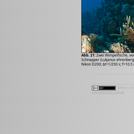
Abb. 21:
Zwei Wimpelfische, ve
Schnapper (Lutjanus ehrenberg
Nikon D200; Δt=1/250 s; f=10.5
Sofern nic
International License
.