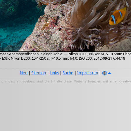
eer-Anemonenfischen in einer Höhle. — Nikon D200, Nikkor AF-S 10.5mm Fishey
EXIF: Nikon D200; Δt=1/250 s; f=10.5 mm; f/4.0; ISO 200; 2012-09-21 6:44:18
Neu
|
Sitemap
|
Links
|
Suche
|
Impressum
|
ht anders angegeben, sind die Inhalte dieser Website lizenziert mit einer
Creativ