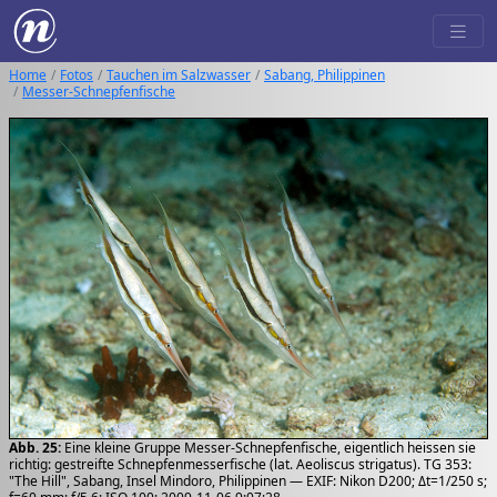
Home
Fotos
Tauchen im Salzwasser
Sabang, Philippinen
Messer-Schnepfenfische
Abb. 25:
Eine kleine Gruppe Messer-Schnepfenfische, eigentlich heissen sie
richtig: gestreifte Schnepfenmesserfische (lat. Aeoliscus strigatus). TG 353:
"The Hill", Sabang, Insel Mindoro, Philippinen — EXIF: Nikon D200; Δt=1/250 s;