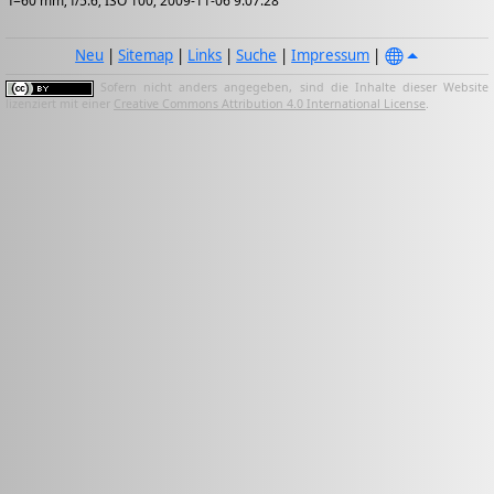
f=60 mm; f/5.6; ISO 100; 2009-11-06 9:07:28
Neu
|
Sitemap
|
Links
|
Suche
|
Impressum
|
Sofern nicht anders angegeben, sind die Inhalte dieser Website
lizenziert mit einer
Creative Commons Attribution 4.0 International License
.