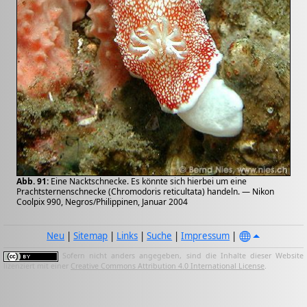
Abb. 91:
Eine Nacktschnecke. Es könnte sich hierbei um eine
Prachtsternenschnecke (Chromodoris reticultata) handeln. — Nikon
Coolpix 990, Negros/Philippinen, Januar 2004
Neu
|
Sitemap
|
Links
|
Suche
|
Impressum
|
Sofern nicht anders angegeben, sind die Inhalte dieser Website
lizenziert mit einer
Creative Commons Attribution 4.0 International License
.