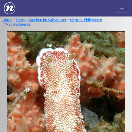
Home
Fotos
Tauchen im Salzwasser
Negros, Philippinen
Nacktschnecke