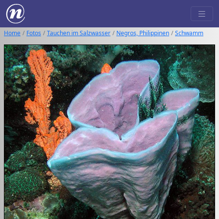
Home
Fotos
Tauchen im Salzwasser
Negros, Philippinen
Schwamm