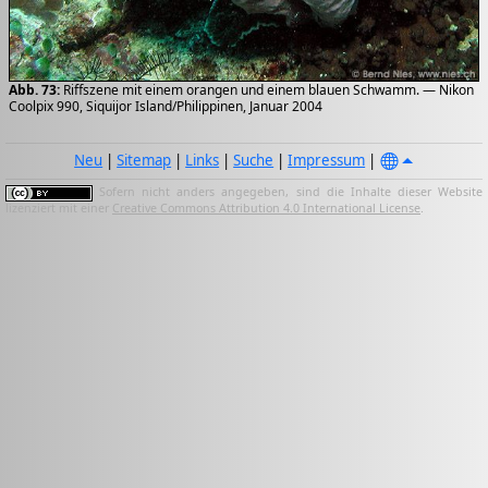
Abb. 73:
Riffszene mit einem orangen und einem blauen Schwamm. — Nikon
Coolpix 990, Siquijor Island/Philippinen, Januar 2004
Neu
|
Sitemap
|
Links
|
Suche
|
Impressum
|
Sofern nicht anders angegeben, sind die Inhalte dieser Website
lizenziert mit einer
Creative Commons Attribution 4.0 International License
.