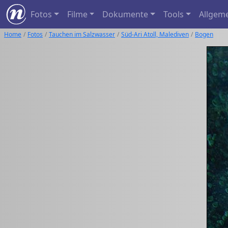
Fotos
Filme
Dokumente
Tools
Allgem
Home
Fotos
Tauchen im Salzwasser
Süd-Ari Atoll, Malediven
Bogen