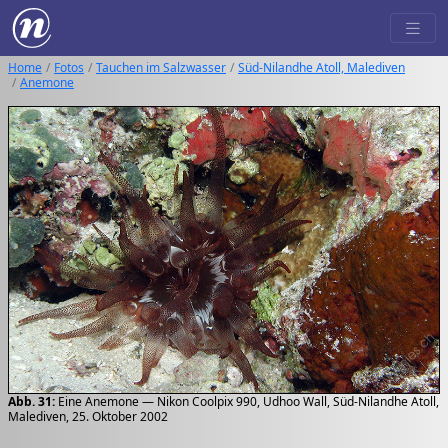
Home
Fotos
Tauchen im Salzwasser
Süd-Nilandhe Atoll, Malediven
Anemone
Abb. 31:
Eine Anemone — Nikon Coolpix 990, Udhoo Wall, Süd-Nilandhe Atoll,
Malediven, 25. Oktober 2002