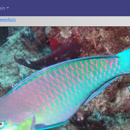
ein
eienfisch