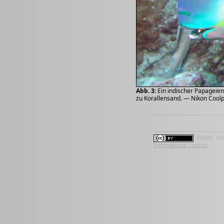
Abb. 3:
Ein indischer Papageien
zu Korallensand. — Nikon Coolp
Sofern nic
International License
.