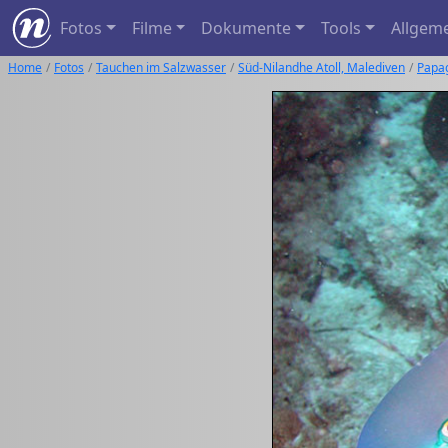
Fotos
Filme
Dokumente
Tools
Allgem
Home
Fotos
Tauchen im Salzwasser
Süd-Nilandhe Atoll, Malediven
Papag