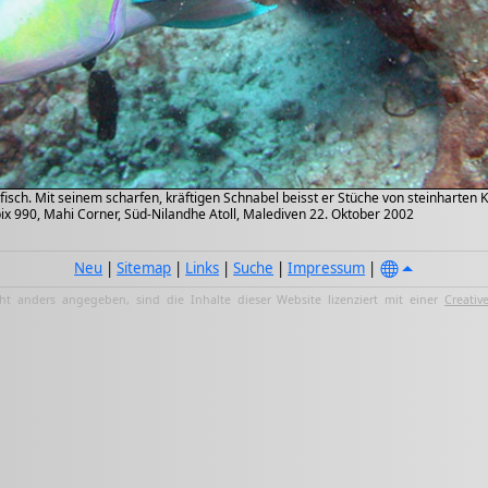
fisch. Mit seinem scharfen, kräftigen Schnabel beisst er Stüche von steinharten 
ix 990, Mahi Corner, Süd-Nilandhe Atoll, Malediven 22. Oktober 2002
Neu
|
Sitemap
|
Links
|
Suche
|
Impressum
|
ht anders angegeben, sind die Inhalte dieser Website lizenziert mit einer
Creativ