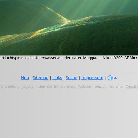
t Lichtspiele in die Unterwasserwelt der klaren Maggia. — Nikon D200, AF Mic
Neu
|
Sitemap
|
Links
|
Suche
|
Impressum
|
ht anders angegeben, sind die Inhalte dieser Website lizenziert mit einer
Creativ