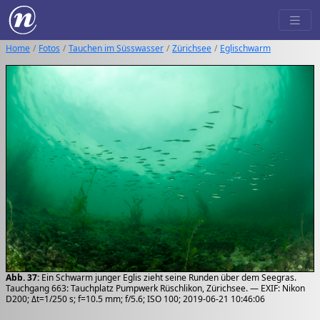
Home
Fotos
Tauchen im Süsswasser
Zürichsee
Eglischwarm
Abb. 37:
Ein Schwarm junger Eglis zieht seine Runden über dem Seegras.
Tauchgang 663: Tauchplatz Pumpwerk Rüschlikon, Zürichsee. — EXIF: Nikon
D200; Δt=1/250 s; f=10.5 mm; f/5.6; ISO 100; 2019-06-21 10:46:06