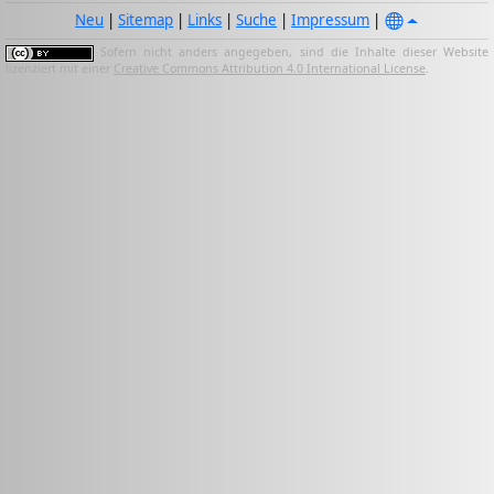
Neu
|
Sitemap
|
Links
|
Suche
|
Impressum
|
Sofern nicht anders angegeben, sind die Inhalte dieser Website
lizenziert mit einer
Creative Commons Attribution 4.0 International License
.