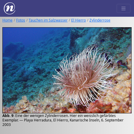
Home
Fotos
Tauchen im Salzwasser
El Hierro
Zylinderrose
Abb. 9:
Eine der wenigen Zylinderrosen. Hier ein weisslich gefärbtes
Exemplar. — Playa Herradura, El Hierro, Kanarische Inseln, 6. September
2003