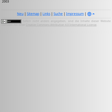
2003
Neu
|
Sitemap
|
Links
|
Suche
|
Impressum
|
Sofern nicht anders angegeben, sind die Inhalte dieser Website
lizenziert mit einer
Creative Commons Attribution 4.0 International License
.