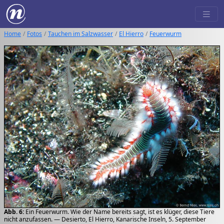
Home
Fotos
Tauchen im Salzwasser
El Hierro
Feuerwurm
Abb. 6:
Ein Feuerwurm. Wie der Name bereits sagt, ist es klüger, diese Tiere
nicht anzufassen. — Desierto, El Hierro, Kanarische Inseln, 5. September