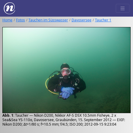
Home
Fotos
Tauchen im Süsswasser
Davosersee
Taucher 1
Abb. 1:
Taucher — Nikon D200, Nikkor AF-S DSX 10.5mm Fisheye, 2 x
Sea&Sea YS-110α, Davosersee, Graubünden, 15. September 2012 — EXIF:
Nikon D200; Δt=1/80 s; f=10.5 mm; f/4.5; ISO 200; 2012-09-15 9:23:04