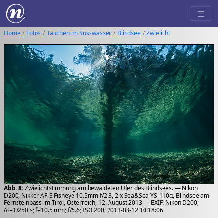
Home
Fotos
Tauchen im Süsswasser
Blindsee
Zwielicht
Abb. 8:
Zwielichtstimmung am bewaldeten Ufer des Blindsees. — Nikon
D200, Nikkor AF-S Fisheye 10.5mm f/2.8, 2 x Sea&Sea YS-110α, Blindsee am
Fernsteinpass im Tirol, Österreich, 12. August 2013 — EXIF: Nikon D200;
Δt=1/250 s; f=10.5 mm; f/5.6; ISO 200; 2013-08-12 10:18:06