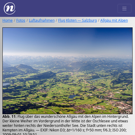
Home
Fotos
Luftaufnahmen
Flug Kloten — Salzburg
Allgäu mit Alpen
Abb. 11:
Flug über das wunderschöne Allgäu mit den Alpen im Hintergrund.
Der kleine Weiher im Vordergrund in der Mitte ist der Öschlesee und etwas
weiter hinten rechts der Niedersonthofer See. Die Stadt unten rechts ist
Kempten im Allgäu. — EXIF: Nikon D3; Δt=1/160 s; f=50 mm; f/6.3; ISO 200;
2009-09-01 10:29:51