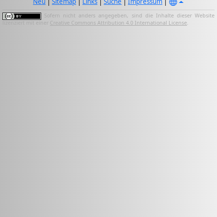
Neu
|
Sitemap
|
Links
|
Suche
|
Impressum
|
Sofern nicht anders angegeben, sind die Inhalte dieser Website
lizenziert mit einer
Creative Commons Attribution 4.0 International License
.