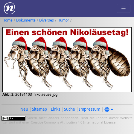
Home
Dokumente
Diverses
Humor
Abb. 2:
20191103_nikolaeuse.jpg
Neu
|
Sitemap
|
Links
|
Suche
|
Impressum
|
Sofern nicht anders angegeben, sind die Inhalte dieser Website
lizenziert mit einer
Creative Commons Attribution 4.0 International License
.