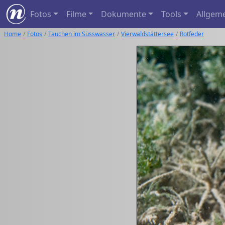
Fotos
Filme
Dokumente
Tools
Allgem
Home
Fotos
Tauchen im Süsswasser
Vierwaldstättersee
Rotfeder