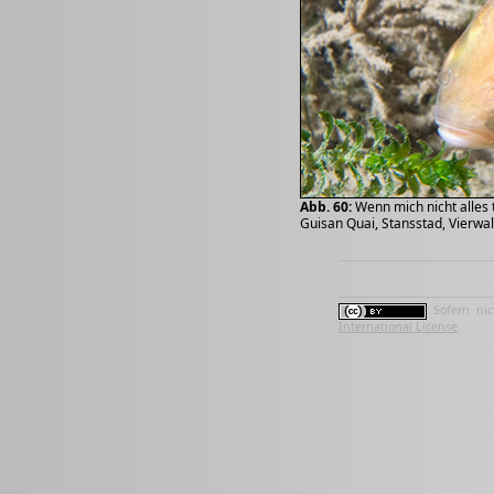
Abb. 60:
Wenn mich nicht alles 
Guisan Quai, Stansstad, Vierwa
Sofern nic
International License
.