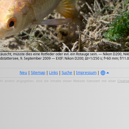
täuscht, müsste dies eine Rotfeder oder evl. ein Rotauge sein. — Nikon D200, N
ldstättersee, 9. September 2009 — EXIF: Nikon D200; Δt=1/250 s; f=60 mm; f/11.0
Neu
|
Sitemap
|
Links
|
Suche
|
Impressum
|
ht anders angegeben, sind die Inhalte dieser Website lizenziert mit einer
Creativ