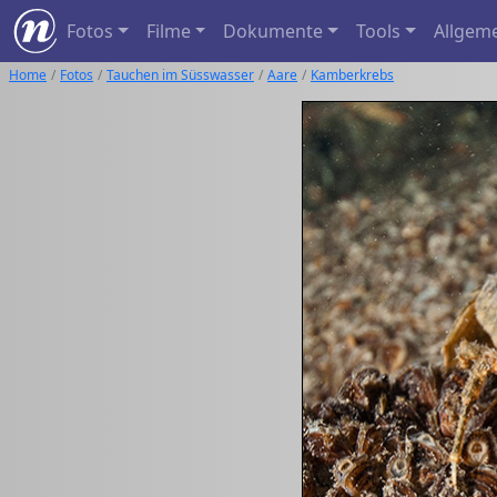
Fotos
Filme
Dokumente
Tools
Allgem
Home
Fotos
Tauchen im Süsswasser
Aare
Kamberkrebs