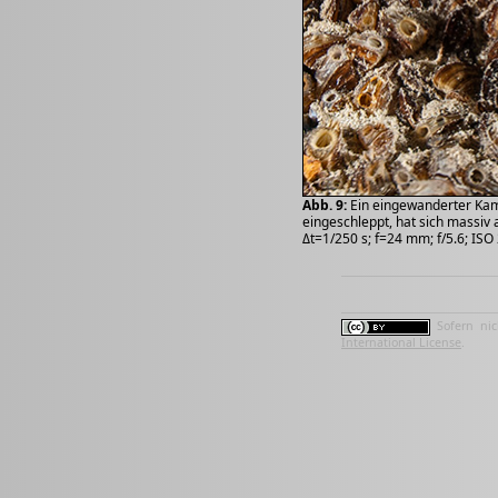
Abb. 9:
Ein eingewanderter Kam
eingeschleppt, hat sich massiv 
Δt=1/250 s; f=24 mm; f/5.6; ISO
Sofern nic
International License
.