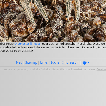
berkrebs (
Orconectes limosus
) oder auch amerikanischer Flusskrebs. Diese Art
ausgebreitet und verdrängt die einheimische Arten. Aare beim Grüene Aff, Altreu
 200; 2013-10-04 20:33:35
Neu
|
Sitemap
|
Links
|
Suche
|
Impressum
|
ht anders angegeben, sind die Inhalte dieser Website lizenziert mit einer
Creativ